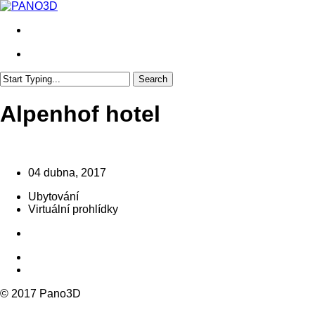
Skip
to
search
main
content
search
Search
Close
Search
Alpenhof hotel
04 dubna, 2017
Ubytování
Virtuální prohlídky
© 2017 Pano3D