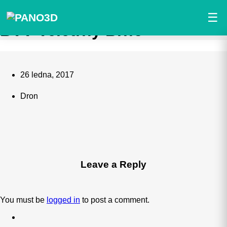
Skip
Search
to
Close
☰
main
Search
BVV Veletrhy Brno
content
26 ledna, 2017
Dron
Leave a Reply
You must be
logged in
to post a comment.