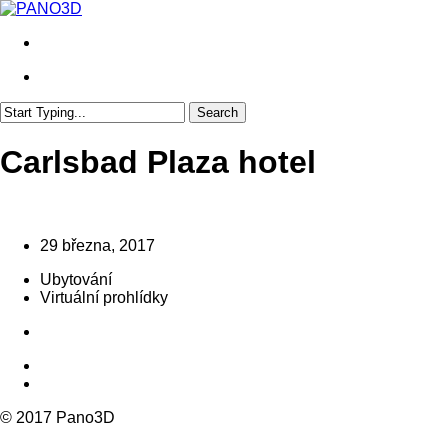
Skip
to
search
main
content
search
Search
Close
Search
Carlsbad Plaza hotel
29 března, 2017
Ubytování
Virtuální prohlídky
© 2017 Pano3D