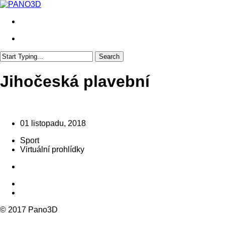
Skip
to
search
main
content
search
Search
Close
Search
Jihočeská plavební
01 listopadu, 2018
Sport
Virtuální prohlídky
© 2017 Pano3D