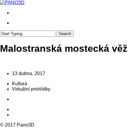
Skip
to
search
main
content
search
Search
Close
Search
Malostranská mostecká věž
13 dubna, 2017
Kultura
Virtuální prohlídky
© 2017 Pano3D