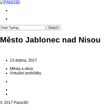
Skip
to
search
main
content
search
Search
Close
Search
Město Jablonec nad Nisou
13 dubna, 2017
Města a obce
Virtuální prohlídky
© 2017 Pano3D