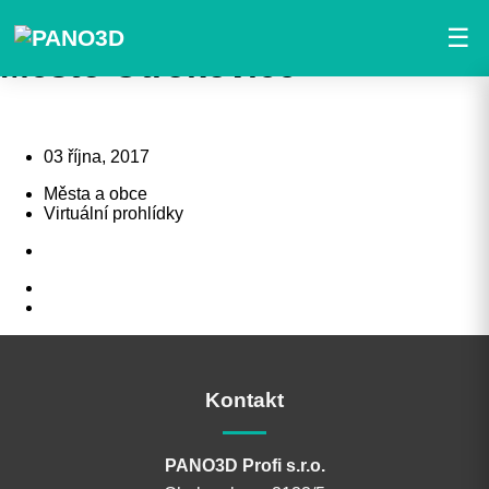
Skip
Search
to
Close
☰
main
Search
Město Otrokovice
content
03 října, 2017
Města a obce
Virtuální prohlídky
Kontakt
PANO3D Profi s.r.o.