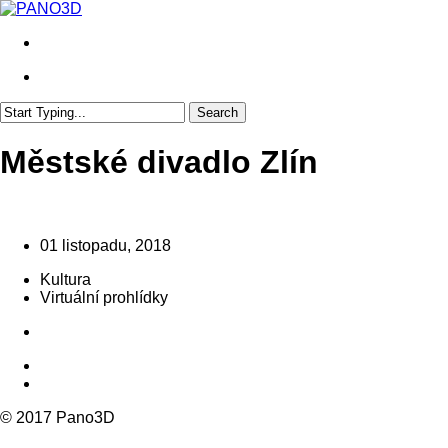
Skip
to
search
main
content
search
Search
Close
Search
Městské divadlo Zlín
01 listopadu, 2018
Kultura
Virtuální prohlídky
© 2017 Pano3D