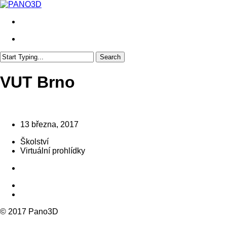
Skip
to
search
main
content
search
Search
Close
Search
VUT Brno
13 března, 2017
Školství
Virtuální prohlídky
© 2017 Pano3D