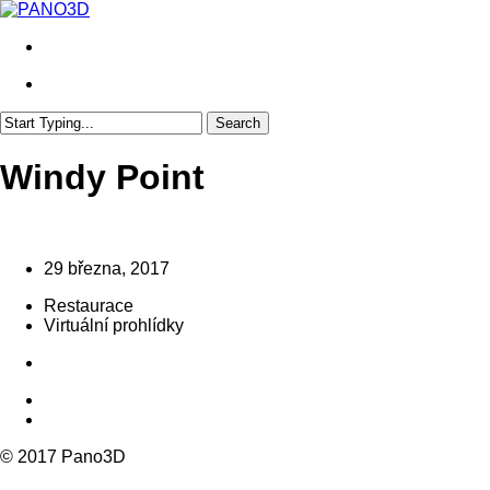
Skip
to
search
main
content
search
Search
Close
Search
Windy Point
29 března, 2017
Restaurace
Virtuální prohlídky
© 2017 Pano3D