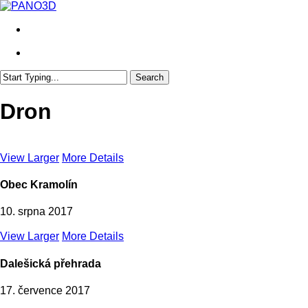
Skip
to
search
main
content
search
Search
Close
Search
Dron
View Larger
More Details
Obec Kramolín
10. srpna 2017
View Larger
More Details
Dalešická přehrada
17. července 2017