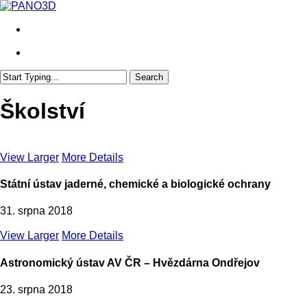
Skip
to
search
main
content
search
Search
Close
Search
Školství
View Larger
More Details
Státní ústav jaderné, chemické a biologické ochrany
31. srpna 2018
View Larger
More Details
Astronomický ústav AV ČR – Hvězdárna Ondřejov
23. srpna 2018