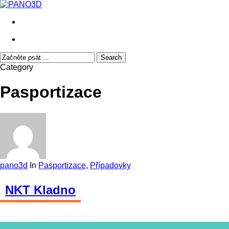
Skip
to
search
main
content
search
Search
Close
Category
Search
Pasportizace
pano3d
In
Pasportizace
,
Případovky
NKT Kladno