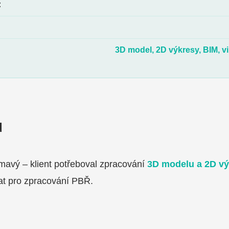
:
3D model, 2D výkresy, BIM, vi
u
ímavý – klient potřeboval zpracování
3D modelu a 2D v
t pro zpracování PBŘ.